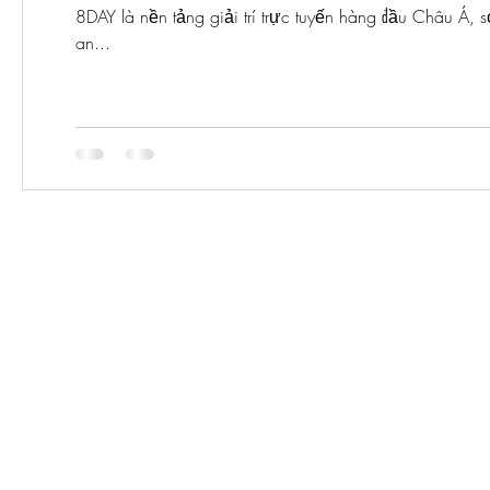
8DAY là nền tảng giải trí trực tuyến hàng đầu Châu Á, sở hữu hệ sinh thái đa dạng từ thể thao đến slot game. Với công nghệ hiện đại,
an...
DESI